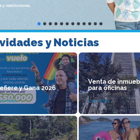
vidades y Noticias
Venta de inmueb
efiere y Gana 2026
para oficinas
eer más
Leer más