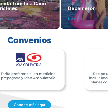
alida Turística Caño
ristales
Decameron
eer más
Leer más
Convenios
Conoce más aquí