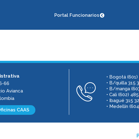
Portal Funcionarios
strativa
• Bogotá (601)
• B/quilla 315
 6-66
• B/manga (60
cio Avianca
• Cali (602) 4
lombia
• Ibagué 315 3
• Medellín (60
ficinas CAAS
P