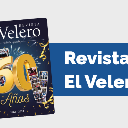
Revist
El Vele