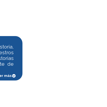
toria,
estros
torias
te de
er más