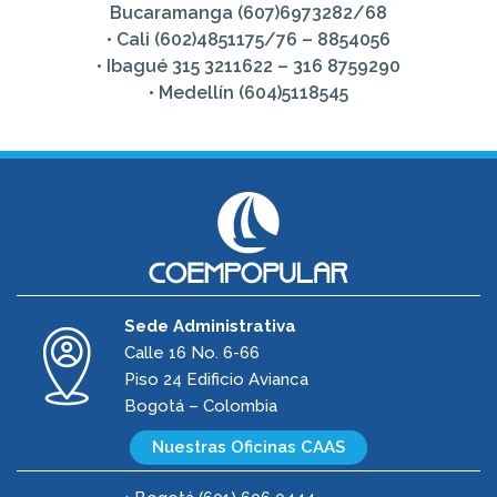
Bucaramanga (607)6973282/68
• Cali (602)4851175/76 – 8854056
• Ibagué 315 3211622 – 316 8759290
• Medellín (604)5118545
Sede Administrativa
Calle 16 No. 6-66
Piso 24 Edificio Avianca
Bogotá – Colombia
Nuestras Oficinas CAAS